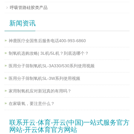
呼吸管路硅胶类产品
新闻资讯
神鹿医疗全国售后服务电话400-993-6860
制氧机选购攻略| 3L机/5L机？到底选哪个？
医用分子筛制氧机SL-3A330/530系列使用视频
医用分子筛制氧机SL-3W系列使用视频
家用制氧机应对新冠真的有用吗？
在家吸氧，要注意什么？
联系开云·体育-开云(中国)一站式服务官方
网站-开云体育官方网站