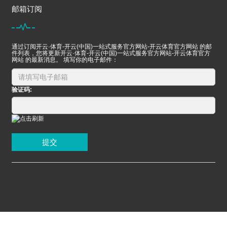
邮箱订阅
通过订阅开云·体育-开云(中国)一站式服务官方网站-开云体育官方网站 的邮
件列表，您将更新开云·体育-开云(中国)一站式服务官方网站-开云体育官方
网站 的最新消息。 填写你的电子邮件：
验证码:
提交