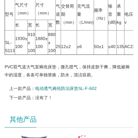
气尺寸
尺寸
气
交替周
充气流
噪
承
频率
（mm）
（mm）
型号
道
期
量
音
重
电压
（Hz）
数
（min）
（L/min)
(dB)
kg
v
长
宽
长
宽
910
880
1930±
1880±
SL-
±
±
100
100
25
12±2
≥6
50±1
≤40
135
AC220
S113
100
100
PVC双气道大气室褥疮床垫，微孔喷气，保持皮肤干爽，降低被褥
中的湿度，各条可单独替换，防水，清洁容易。
上一款产品：
电动透气褥疮防治床垫SL-F-602
下一款产品：没有了！
其他产品